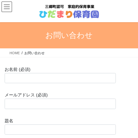
コ
ナ
ン
ビ
テ
ゲ
ン
ー
ツ
シ
お問い合わせ
へ
ョ
ス
ン
キ
に
HOME
お問い合わせ
ッ
移
プ
動
お名前 (必須)
メールアドレス (必須)
題名